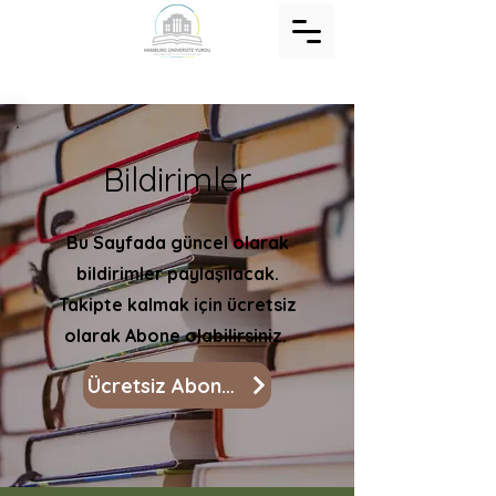
Bildirimler
Bu Sayfada güncel olarak
bildirimler paylaşılacak.
Takipte kalmak için ücretsiz
olarak Abone olabilirsiniz.
Ücretsiz Abone ol