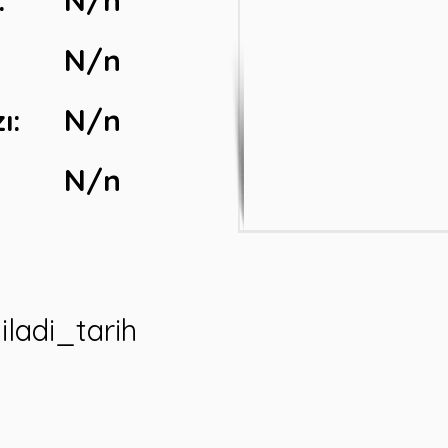
:
N/n
N/n
ı
:
N/n
N/n
iladi_tarih