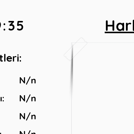
Har
9:35
leri:
N/n
:
N/n
N/n