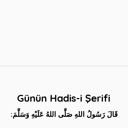
Günün Hadis-i Şerifi
قَالَ‭ ‬رَسُولُ‭ ‬اللهِ‭ ‬صَلَّى‭ ‬اللهُ‭ ‬عَلَيْهِ‭ ‬وَسَلَّمَ: