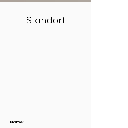
Standort