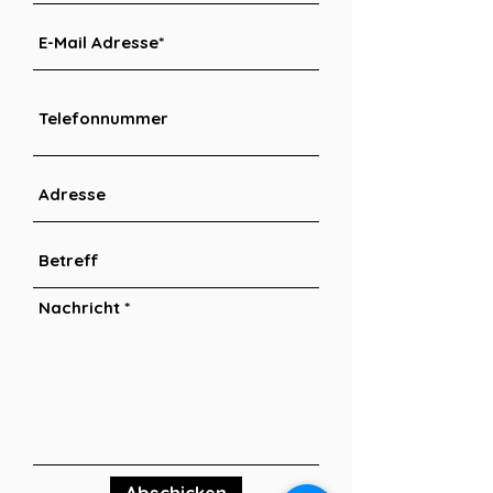
Nachricht
Abschicken