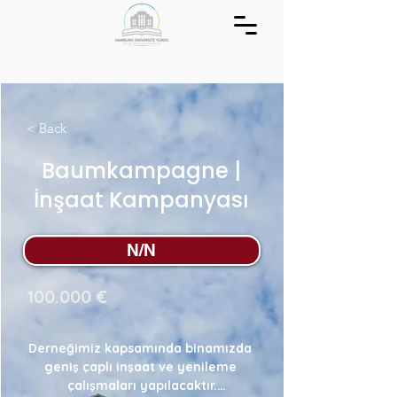
< Back
Baumkampagne |
İnşaat Kampanyası
N/N
100.000 €
Derneğimiz kapsamında binamızda 
geniş çaplı inşaat ve yenileme 
çalışmaları yapılacaktır.
