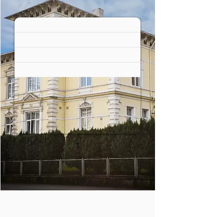
Bu çalışmalar yüksek maliyetlidir ve 
tamamen bağışlar ile destekçi ve 
sponsor katkılarıyla 
karşılanmaktadır.

İnşaat ve tadilat çalışmalarının 
büyük bir kısmı planlanmış 
durumdadır. Hedefimiz, tüm 
çalışmaları 2026 yaz ayları 
başlamadan önce tamamlamaktır.
1