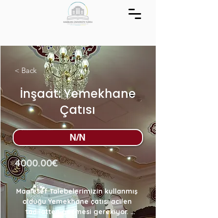
< Back
İnşaat: Yemekhane
Çatısı
N/N
4000.00€
Maalesef Talebelerimizin kullanmış 
olduğu Yemekhane çatısı acilen 
tadilatten geçmesi gerekiyor. 