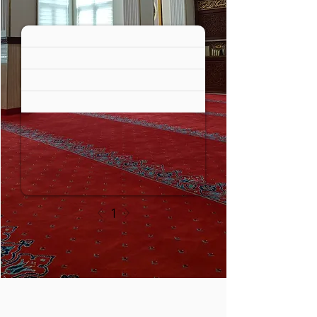
Ahirete kadar Amel defterinize 
yazılacak olan sevaba dahil olmak 
istemezmisiniz?
1